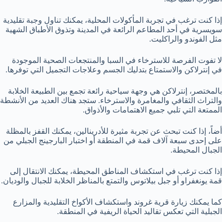
إذا كنت ترغب في تجربة المأكولات المحلية، يمكنك تناول وجبة تقليدية
سويسرية في أحد المطاعم الرائعة في المدينة وتذوق الأطباق الشهية
مثل الفوندو والراكليت.
لا تفوت الفرصة للاسترخاء في السبا والمنتجعات الصحية الموجودة
في إنترلاكن والاستمتاع بتدليك الجسم وعلاجات التجميل التي توفرها.
بالمختصر، إنترلاكن هي وجهة سياحية رائعة تجمع بين الطبيعة الخلابة
والتراث الثقافي والمغامرة والاسترخاء. ستجد هناك العديد من الأنشطة
الممتعة التي تلبي جميع الاهتمامات والأذواق.
أضاً، إذا كنت تبحث عن تجربة مثيرة للأدرينالين، يمكنك القفز بالمظلة
على إحدى سبعة آلاف قمة في المنطقة أو اختبار البارجينج الجبلي من
الجبال المحيطة.
إذا كنت ترغب في استكشاف المناطق المحيطة، يمكنك الانتقال إلى
قمة يونغفراو أو جبل بيلاتوس والتمتع بالمناظر الخلابة للجبال والوديان.
كما يمكنك زيارة قرية غروند واستكشاف الأكواخ التقليدية والمزارع
الجبلية التي تعكس تقاليد الحياة الريفية في المنطقة.