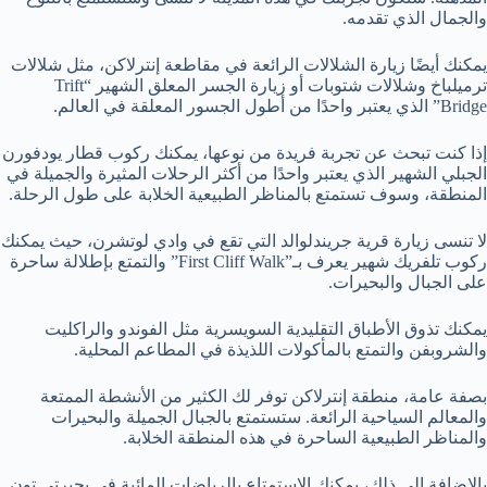
والجمال الذي تقدمه.
يمكنك أيضًا زيارة الشلالات الرائعة في مقاطعة إنترلاكن، مثل شلالات
ترميلباخ وشلالات شتوبات أو زيارة الجسر المعلق الشهير “Trift
Bridge” الذي يعتبر واحدًا من أطول الجسور المعلقة في العالم.
إذا كنت تبحث عن تجربة فريدة من نوعها، يمكنك ركوب قطار يودفورن
الجبلي الشهير الذي يعتبر واحدًا من أكثر الرحلات المثيرة والجميلة في
المنطقة، وسوف تستمتع بالمناظر الطبيعية الخلابة على طول الرحلة.
لا تنسى زيارة قرية جريندلوالد التي تقع في وادي لوتشرن، حيث يمكنك
ركوب تلفريك شهير يعرف بـ”First Cliff Walk” والتمتع بإطلالة ساحرة
على الجبال والبحيرات.
يمكنك تذوق الأطباق التقليدية السويسرية مثل الفوندو والراكليت
والشروبفن والتمتع بالمأكولات اللذيذة في المطاعم المحلية.
بصفة عامة، منطقة إنترلاكن توفر لك الكثير من الأنشطة الممتعة
والمعالم السياحية الرائعة. ستستمتع بالجبال الجميلة والبحيرات
والمناظر الطبيعية الساحرة في هذه المنطقة الخلابة.
بالإضافة إلى ذلك، يمكنك الاستمتاع بالرياضات المائية في بحيرتي تون