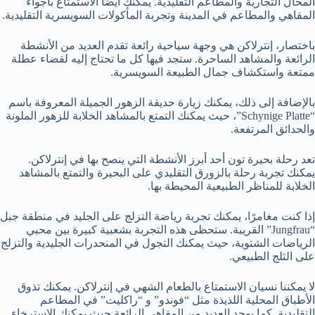
المحال التجارية والمطاعم التقليدية. يمكنك أيضًا الاستمتاع بأجواء
المقاهي والمطاعم في المدينة وتجربة المأكولات السويسرية التقليدية.
باختصار، إنترلاكن هي وجهة سياحية رائعة تقدم العديد من الأنشطة
الرائعة والمشاهد الساحرة. ستجد فيها كل ما تحتاج إليه لقضاء عطلة
ممتعة واستكشاف جمال الطبيعة السويسرية.
بالإضافة إلى ذلك، يمكنك زيارة حديقة الزهور الجميلة المعروفة باسم
“Schynige Platte”، حيث يمكنك التمتع بالمشاهد الخلابة للزهور الملونة
والحدائق المرتفعة.
تعد رحلة بحيرة تون أحد أبرز الأنشطة التي ينصح بها في إنترلاكن.
يمكنك تجربة رحلة بالزورق التقليدي على البحيرة والتمتع بالمشاهد
الخلابة للمناظر الطبيعية المحيطة بها.
إذا كنت مغامرًا، يمكنك تجربة رياضة التزلج على الجليد في منطقة جبل
“Jungfrau” القريبة. ستحظى هذه التجربة بشعبية كبيرة بين محبي
الرياضات الشتوية، حيث يمكنك التجول في المنحدرات الجليدية والتزلج
على الثلج الطبيعي.
لا يمكننا نسيان الاستمتاع بالطعام الشهي في إنترلاكن. يمكنك تذوق
الأطباق المحلية اللذيذة مثل “فوندو” و “راكليت” في المطاعم
التقليدية. كما يوجد العديد من المقاهي الرائعة حيث يمكنك الاسترخاء