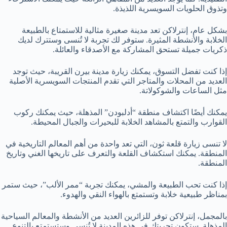
وتذوق الحلويات السويسرية اللذيذة.
بشكل عام، إنترلاكن تعد مدينة صغيرة مثالية للاستمتاع بالطبيعة
الخلابة والأنشطة المثيرة. ستوفر لك تجربة لا تُنسى وستترك لديك
ذكريات جميلة تستحق المشاركة مع الأصدقاء والعائلة.
إذا كنت تفضل التسوق، يمكنك زيارة مدينة بيرن القريبة، حيث توجد
العديد من المحلات والمتاجر التي تقدم المنتجات السويسرية الأصلية
مثل الساعات والشوكولاتة.
يمكنك أيضًا اكتشاف منطقة “أدلبودن” المذهلة، حيث يمكنك ركوب
القوارب والتمتع بالمشاهد الخلابة للبحيرات والجبال المحيطة.
لا تنسى زيارة قلعة ثون، التي تعد واحدة من أهم المعالم التاريخية في
المنطقة. يمكنك استكشاف القلعة والتعرف على تاريخها الغني وتاريخ
المنطقة.
إذا كنت تحب الطبيعة والمشي، يمكنك تجربة “ممر الألب”، حيث ستمر
بمناظر طبيعية خلابة وتستمتع بالهواء النقي والهدوء.
بالمجمل، إنترلاكن توفر للزائرين العديد من الأنشطة والمعالم السياحية
المذهلة. ستكون تجربتك في هذه المدينة لا تُنسى وستستمتع بالتنوع