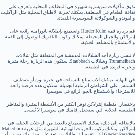
تذوق مأكولات سويسرية شهيرة في المطاعم المحلية وتعرف على
ثقافة الطعام في المنطقة. يمكنك تجربة الأطباق المحلية مثل الراكليت
والفوندو والشوكولاتة السويسرية اللذيذة.
قم بزيارة قمة Harder Kulm واستمتع بإطلالة بانورامية رائعة على
إنترلاكن والجبال المحيطة. يمكنك ركوب التلفريك للوصول إلى القمة
والاستمتاع بالمشاهد الخلابة.
لا تنسى زيارة أحد الشلالات المدهشة في المنطقة مثل شلالات
Trummelbach وشلالات Staubbach. ستكون هذه الزيارة رحلة مثيرة
وتجربة فريدة في الطبيعة.
في النهاية، يمكنك الاستمتاع بالسباحة في بحيرة تون أو تصطيف
الشمس على الشواطئ الرملية الجميلة. ستكون هذه فرصة رائعة
للاسترخاء والاستمتاع بالجو الرائع في سويسرا.
بإختصار، منطقة إنترلاكن توفر الكثير من الأنشطة المثيرة والمناظر
الطبيعية الخلابة التي ستجعل إقامتك في سويسرا لا تُنسى.
بالإضافة إلى ذلك، يمكنك الاستمتاع بالعديد من الرحلات الجبلية في
إنترلاكن. يمكنك ركوب العربات الهوائية الشهيرة مثل عربة Matterhorn
Glacier Paradise التي تقدم لك إطلالات رائعة على جبل ماترهورن، أو