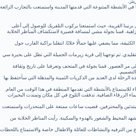
تز.
 في الأنشطة المتنوعة التي قدمتها المدينة واستمتعت بالتجارب الرائعة
برنينا القريبة، حيث استمتعنا بركوب التلفريك للوصول إلى أعلى
الزاهية. قمنا بجولة مشي لمسافة قصيرة لاستكشاف المناظر الخلابة
يفة، مما يضفي عليها جمالًا خلابًا. انتقلنا براكبة القارب حول
التقليدي. ثم توجهنا إلى قرية زيرمات الجميلة التي تطل على بحيرة سي
ى مر العصور. قمنا بجولة في المتحف وتعرفنا على تاريخ وثقافة
التصميم.
ه الرحلة لدي العديد من الذكريات الثمينة والمذهلة التي سأحتفظ بها
لاستمتاع بالأنشطة التي تقدمها المنطقة في هذا الوقت من العام.
ماء الزرقاء الصافية. تدفقت الثلوج في كل مكان وتمتدت البحيرات
للمبتدئين والمحترفين. قضيت ساعات ممتعة على المنحدرات واستمتعت
مشهد المحيط والشعور بالهدوء والسكينة. رأيت المناظر الخلابة من
واع من الترفيه والنشاطات للعائلة والاطفال خاصة والاستمتاع باللحظات