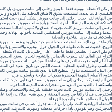
.
لم تكن الأنشطة اليومية فقط ما يميز رحلتي إلى سانت موريتز، بل كانت 
التقليدي كانت لذيذة. استمتعت بتذوق الأطباق المحلية مثل الفوندو والر
في النهاية، لقد أحببت رحلتي إلى سانت موريتز بشكل كبير، حيث استمتع
لاستكشاف هذه المدينة الساحرة. أنصح بزيارة سانت موريتز لجميع محبي 
رحلتي إلى سانت موريتز كانت تجربة لا تصدق ولا تُنسى. لطالما سمعت عن
عندما وصلت إلى سانت موريتز، استقبلتني المدينة بأجوائها الهادئة وجما
واستكشاف متاجرها الفاخرة والمحلية.
بالإضافة إلى ذلك، لقد استمتعت بجولة سياحية حول بحيرة سانت موريتز ال
للروح. قضيت ساعات طويلة في التجول حول البحيرة والاستمتاع بالهواء ا
لم يكن الجمال الطبيعي فقط ما طغى على رحلتي، بل كانت الأنشطة المح
التزلج في العالم. لقد شعرت بالحماس والتشوق لتحدي السفح الجليدي وال
أيضًا، لم أفوت فرصة التعرف على ثقافة الصيد في سانت موريتز من خ
المناسب وطرق الصيد المحلية. تعلمت الكثير عن تاريخ الصيد في المنط
في الليل، استمتعت بتذوق المطبخ اللذيذ الذي تقدمه سانت موريتز. كان
بتذوق الأطباق الشهية المحضرة بمكونات طازجة وبأسلوب فريد.
في النهاية، تركت رحلتي إلى سانت موريتز بصمة في قلبي، حيث كانت تجرب
واستكشاف العديد من المزيد من معجزات هذه المدينة الساحرة.
رحلتي إلى سانت موريتز كانت تجربة حقيقية للترفيه والاستجمام. وصلت
استقرضت فندقًا رائعًا في وسط المدينة، والذي يقدم إطلالات رائعة ع
الجبال المغطاة بالثلوج والبحيرة الزرقاء.
الأنشطة الرياضية كانت على رأس قائمة جدول أعمالي في سانت موريتز. 
المحترفين وهم يقومون بأداء حركات مدهشة ومبهرة. كانت تِلك التجربة م