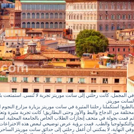
في المجمل، كانت رحلتي إلى سانت موريتز تجربة لا تُنسى. استمتعت بالث
لسانت موريتز.
بالطبع! استكملنا رحلتنا المثيرة في سانت موريتز بزيارة مزارع النجوم
مختلفة من الدجاج والبط والأوز وحتى البطاريق! كانت تجربة مثيرة وتع
ثم قمت بجولة في متحف إنجازات الطلاب الخاص بالجامعة المحلية. استغر
والتكنولوجيا والطب. قمت برؤية عرض توضيحي لبعض هذه الاختراعات وت
وفي النهاية، لا يمكنني أن أغفل رحلتي إلى حدائق سانت موريتز الساحر