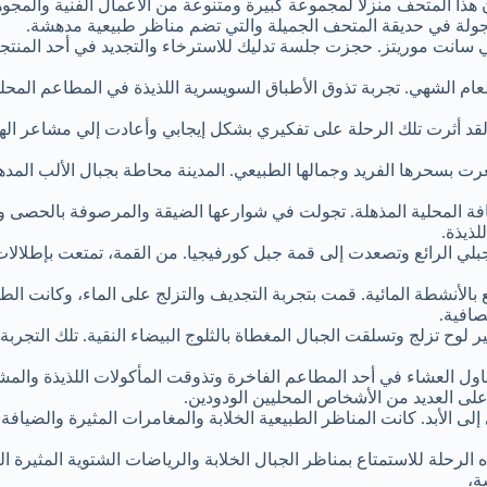
ن هذا المتحف منزلًا لمجموعة كبيرة ومتنوعة من الأعمال الفنية والم
ولة في حديقة المتحف الجميلة والتي تضم مناظر طبيعية مدهشة.
في سانت موريتز. حجزت جلسة تدليك للاسترخاء والتجديد في أحد المنتج
ام الشهي. تجربة تذوق الأطباق السويسرية اللذيذة في المطاعم المحلية
قد أثرت تلك الرحلة على تفكيري بشكل إيجابي وأعادت إلي مشاعر اله
ت بسحرها الفريد وجمالها الطبيعي. المدينة محاطة بجبال الألب المده
قافة المحلية المذهلة. تجولت في شوارعها الضيقة والمرصوفة بالحصى و
لذيذة.
لي الرائع وتصعدت إلى قمة جبل كورفيجيا. من القمة، تمتعت بإطلالات خل
 بالأنشطة المائية. قمت بتجربة التجديف والتزلج على الماء، وكانت ا
صافية.
ر لوح تزلج وتسلقت الجبال المغطاة بالثلوج البيضاء النقية. تلك التجر
اول العشاء في أحد المطاعم الفاخرة وتذوقت المأكولات اللذيذة والمشر
لى العديد من الأشخاص المحليين الودودين.
 الأبد. كانت المناظر الطبيعية الخلابة والمغامرات المثيرة والضيافة 
لرحلة للاستمتاع بمناظر الجبال الخلابة والرياضات الشتوية المثيرة ا
ة،