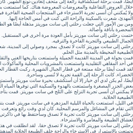
أيضًا، قمت برحلة استكشافية رائعة إلى متحف إنغادين-نونغ الشهير. كا
خلال العروض التفاعلية والمعروضات المعروضة هناك. كما استمتعت بج
ولا يُمكنني أن أنسى تجربة الاسترخاء في المنتجعات الصحية الفاخرة 
المهدئ، شعرت بالسكينة والراحة التي كنت في أمس الحاجة إليها.
ومن بين الأمور التي جعلت رحلتي إلى سانت موريتز مذهلة أيضًا هو الطع
المحضرة بأناقة وأصالة.
ختمت رحلتي إلى سانت موريتز بأمل العودة مرة أخرى في المستقبل. ل
الجمال الطبيعي والتجربة الفاخرة والترفيه.
رحلتي إلى سانت موريتز كانت لا تصدق. بمجرد وصولي إلى المدينة، شعر
الطبيعية المحيطة بالمدينة مثل الحلم.
قمت بجولة في المدينة القديمة الجميلة واستمتعت بتاريخها الغني والث
في أحد المقاهي التقليدية واستمتعت بالمشروبات المحلية والمأكولات ال
لقد قمت أيضًا برحلة ممتعة في قطار الجبال الشهيرة. ركبت القطار الجب
الخضراء. كانت الرحلة إلى القمة تجربة لا تُنسى وساحرة.
أيضًا، لم يكن لدي أي خيار إلا أن أستكشف بحيرة سانت موريتز وأستمتع
بعض الجزر المصغرة واستمتعت بالهدوء والسكينة التي توفرها المياه ال
لا يمكنني أن أنسى تجربة التزلج على الثلج في سانت موريتز. قمت بتأجي
الطبيعية الخلابة.
في الليل، استمتعت بالحياة الليلية المزدهرة في سانت موريتز. قمت بتن
التي تقام في المشاغل والمرسم المحلية. كان لدي وقت رائع وتعرفت ع
رحلتي إلى سانت موريتز كانت تجربة لا تصدق وسأحتفظ بها في ذاكرتي إلى
لعشاق الطبيعة والمغامرة والاسترخاء.
رحلتي إلى سانت موريتز كانت تجربة لا تصدق حقا، لقد انطلقت في هذه ا
وتمتعت بالاستمرار في الاسترخاء والراحة خلف الطبيعة الخلابة المدهش