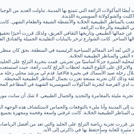
أيضًا المأكولات الرائعة التي تتمتع بها المدينة. تناولت العديد من ا
اكليت والشوكولاتة السويسرية اللذيذة.
ت بالمناظر الطبيعية الخلابة والأنشطة الشيقة والطعام الشهي. كانت ت
الطبيعة والرحلات الرائعة.
 جمالها الطبيعي وتاريخها الثقافي العريق، ولذلك قررت أخيرًا تحقيق 
لها الساحر. كانت الشوارع تزخر بالبنايات التقليدية الجميلة والفنادق 
تي تُعد أحد المعالم السياحية الرئيسية في المنطقة. بحق كان منظر الب
لنقي والمناظر الطبيعية الخلابة.
لية المثيرة جزءًا أساسيًا من تجربتي. قمت بتجربة التزلج على الجلي
انزلاق على الثلوج النقية. لحظات التزلج كانت رائعة، حيث استمتعت با
لال رحلة صيد الأسماك في بحيرة فالافيا. قدم لي مرشد محلي رحلة م
قة وذلك كان تجربة ممتعة تعززت بجمال المناظر الطبيعية المحيطة.
ت لدي الفرصة لتجربة المأكولات السويسرية الشهية في المطاعم المحلية
ة مليئة بالمغامرة والتجديد والجمال الطبيعي. لا شك أن سانت موريتز س
 إلى المدينة وأنا مليء بالتوقعات والحماس لاستكشاف هذه الوجهة الف
لى المناظر الطبيعية الخلابة. كانت غرفتي واسعة وفخمة ومجهزة بجمي
قررت تجربة رياضة التزلج على الجليد والتي تعد من أفضل الرياضات في
ثيرة للغاية وسأحتفظ بها في ذاكرتي إلى الأبد.