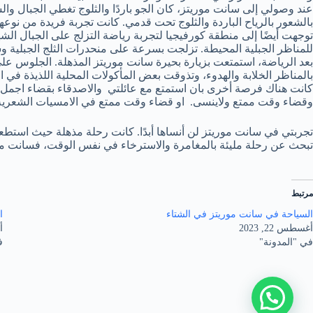
عند وصولي إلى سانت موريتز، كان الجو باردًا والثلوج تغطي الجبال والش
بالشعور بالرياح الباردة والثلوج تحت قدمي. كانت تجربة فريدة من نوع
توجهت أيضًا إلى منطقة كورفيجيا لتجربة رياضة التزلج على الجبال الش
للمناظر الجبلية المحيطة. تزلجت بسرعة على منحدرات الثلج الجبلية وشع
بعد الرياضة، استمتعت بزيارة بحيرة سانت موريتز المذهلة. الجلوس على 
بالمناظر الخلابة والهدوء، وتذوقت بعض المأكولات المحلية اللذيذة في 
كانت هناك فرصة أخرى بان استمتع مع عائلتي والاصدقاء بقضاء اجمل ال
وقضاء وقت ممتع ولاينسى. او قضاء وقت ممتع في الامسيات الشعرية 
تجربتي في سانت موريتز لن أنساها أبدًا. كانت رحلة مذهلة حيث استطعت 
تبحث عن رحلة مليئة بالمغامرة والاسترخاء في نفس الوقت، فسانت موريت
مرتبط
السياحة في سانت موريتز في الشتاء
ا
أغسطس 22, 2023
أغ
في "المدونة"
ف