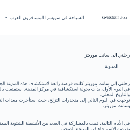
لتجاوز
لى
لمحتوى
swisstour 365
السياحة في سويسرا المسافرون العرب
رحلتي الى سانت موريتز
المدونة
رحلتي إلى سانت موريتز كانت فرصة رائعة لاستكشاف هذه المدينة الجم
في اليوم الأول، بدأت بجولة استكشافية في مركز المدينة. استمتعت بال
والتاريخ المحلي.
توجهت في اليوم التالي إلى منحدرات التزلج، حيث استأجرت معدات التزلج
بسانت موريتز.
في الأيام التالية، قمت بالمشاركة في العديد من الأنشطة الشتوية المم
بفرصة الاسترخاء في المنتجع الصحي.