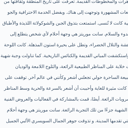
جوهرات والمخطوطات القديمة. تعرفت على تاريخ المنطقة وثقافتها من
عات المشهورة وتوجهت إلى هناك. وبفضل الخدمة الاحترافية والجو
 كانت لا تُنسى. استمتعت بتذوق الجبن والشوكولاتة اللذيذة والأطباق
دوء والسلام. سانت موريتز هي وجهة أحلام لأي شخص يتطلع إلى
شة والتلال الخضراء، وتطل على بحيرة استون المذهلة. كانت اللوحة
استكشفت المباني القديمة والكنائس التاريخية. كما تناولت وجبة شهية
ابة على المناظر الطبيعية الرائعة، والثلوج اللامعة والوديان
لطبيعة الساحرة حولي تجعلني أشعر وكأنني في عالم آخر. توقفت على
بة كانت مثيرة للغاية وأحببت أن أشعر بالسرعة والحرية وسط المناظر
وبات الرائعة. أيضًا، قمت بالمشاركة في الفعاليات والعروض الفنية
الشهية جزءًا من تلك التجربة الرائعة. سانت موريتز هي وجهة أحلام
لتي تقدمها المدينة. و تذوقت جوهر الجمال السويسري الألبي الجميل