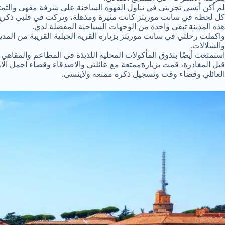
لم أكن أنسى تجربتي في تناول القهوة الساخنة على شرفة مقهى والتمتع ب
كل لحظة في سانت موريتز كانت مثيرة ومذهلة، وتركت في قلبي ذكريات ل
هذه المدينة تبقى واحدة من الوجهات السياحية المفضلة لدي.
واكملت رحلتي في سانت موريتز بزيارة القرية الجبلية القريبة من المدي
والشلالات.
استمتعت أيضًا بتذوق المأكولات المحلية اللذيذة في المطاعم والمقاهي 
قبل المغادرة، قمت بزيارةممتعة مع عائلتي والاصدقاء وقضاء اجمل الا
العائلي وقضاء وقت وتسجيل ذكرة ممتعة ولاينسى.