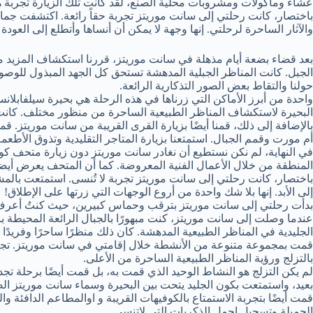
عشاء وماكولات ومشروبات محلية الصنع، لقد كانت تلك الزيارة تجربة هاد
باختصار، كانت رحلتي إلى سانت موريتز تجربة حقاً رائعة. اكتشفت جمال ا
والآثار الساحرة لرحلتي. إنها وجهة لا يمكن أن أنساها وأتطلع إلى العو
بعد قضاء بضعة أيام مذهلة في سانت موريتز، قررنا استكشاف المزيد من 
الجبل. كانت المناظر الجبلية المدهشة تستحق كل الجهد المبذول للوصول
حولنا والتقاط بعض الصور التذكارية الرائعة.
واحدة من أبرز الأماكن التي زرناها في هذه الرحلة هي بحيرة سيلفابلانس.
البحيرة لاستكشاف المناظر الطبيعية الساحرة من منظور مختلف. كانت تجر
بالإضافة إلى ذلك، قمنا أيضًا بزيارة القرى القريبة من سانت موريتز. ق
أم مورت وقمم الجبال. استمتعنا بزيارة المتاجر التقليدية وتذوق الأطعمة
في النهاية، لم نكن نستطيع أن نغادر سانت موريتز دون زيارة متحف كور
المنطقة من خلال الأعمال الفنية المعروضة. كما أن المتحف يعرض أيضاً 
باختصار، كانت رحلتي إلى سانت موريتز تجربة لا تُنسى. استمتعت بالمشا
إلى الأبد. إنها بلا شك واحدة من أروع الوجهات التي زرتها على الإطلاق!
بدأت رحلتي إلى سانت موريتز بترقب وحماس كبيرين، حيث كنتُ أعرف ساب
عندما وصلت إلى سانت موريتز، كنت مبهورًا بالجبال الرائعة المحيطة 
الجليدية في المناظر الطبيعية المدهشة. كان ذلك منظرًا ساحرًا وفريدًا 
قمت بمجموعة متنوعة من الأنشطة خلال إقامتي في سانت موريتز. تجرب
بالتزلج ورؤية المناظر الطبيعية الساحرة من الأعلى.
لم يكن التزلج هو النشاط الوحيد الذي قمت به، بل قمت أيضًا برحلة تجد
بعيد، واستمتعت بكون الجليد يتحت بين البحيرة وسماء سانت موريتز ا
قمت أيضًا بتجربة الاستمتاع بالكوفيهات القريبة و اوالمطاعم الدافئة 
الجميلة وتسجيل اجمل الذكريات التي لاتنسى.