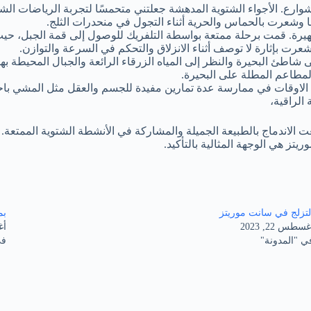
وارع. الأجواء الشتوية المدهشة جعلتني متحمسًا لتجربة الرياضات الشتو
ها وشعرت بالحماس والحرية أثناء التجول في منحدرات الثلج.
هيرة. قمت برحلة ممتعة بواسطة التلفريك للوصول إلى قمة الجبل، حيث ت
رت بإثارة لا توصف أثناء الانزلاق والتحكم في السرعة والتوازن.
شاطئ البحيرة والنظر إلى المياه الزرقاء الرائعة والجبال المحيطة به
المطاعم المطلة على البحيرة.
اوقات في ممارسة عدة تمارين مفيدة للجسم والعقل مثل المشي باحدى ال
الراقية،
الاندماج بالطبيعة الجميلة والمشاركة في الأنشطة الشتوية الممتعة. ع
ز هي الوجهة المثالية بالتأكيد.
لتزلج في سانت موريتز
بم
سطس 22, 2023
أغس
ي "المدونة"
في