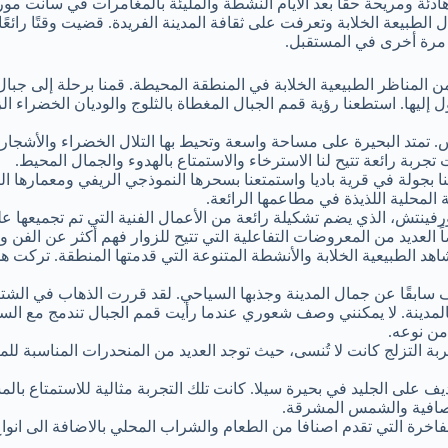
ئة ومريحة حقًا بعد الأيام النشطة والمليئة بالمغامرات في سانت موري
لطبيعة الخلابة وتعرفت على ثقافة المدينة الفريدة. قضيت وقتًا رائعًا
دة مرة أخرى في المستقبل.
المناظر الطبيعية الخلابة في المنطقة المحيطة. قمنا برحلة إلى جبال 
 إليها. استطعنا رؤية قمم الجبال المغطاة بالثلوج والوديان الخضراء 
 تمتد البحيرة على مساحة واسعة وتحيط بها التلال الخضراء والأشجار الكث
بة رائعة تتيح لنا الاسترخاء والاستمتاع بالهدوء والجمال المحيط.
منا بجولة في قرية باديا واستمتعنا بسحرها النموذجي الريفي ومعمارها 
 المحلية اللذيذة في مطاعمها الرائعة.
فينتش، الذي يضم تشكيلة رائعة من الأعمال الفنية التي تم تجميعها عل
العديد من المعروضات التفاعلية التي تتيح للزوار فهم أكثر عن الفن و
هد الطبيعية الخلابة والأنشطة المتنوعة التي قدمتها المنطقة. تركت هذ
قًا عن جمال المدينة وجذبها السياحي. لقد قررت الذهاب في الشتاء ل
بالمدينة. لا يمكنني وصف شعوري عندما رأيت قمم الجبال تندمج مع الس
من نوعه.
ة التزلج كانت لا تُنسى، حيث توجد العديد من المنحدرات المناسبة 
يف على الجليد في بحيرة سيلا. كانت تلك التجربة مثالية للاستمتاع بال
لصافية والشمس المشرقة.
والفاخرة التي تقدم اصنافا من الطعام والشراب المحلي بالاضافة الى ان